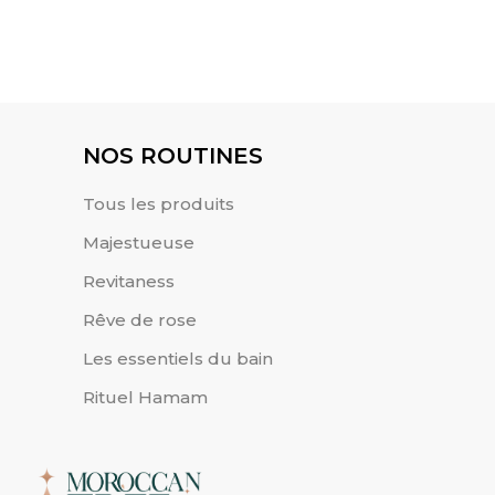
ratation intense
210.00
MAD
Crème hydratante intense
2
NOS ROUTINES
Tous les produits
Majestueuse
Revitaness
Rêve de rose
Les essentiels du bain
Rituel Hamam