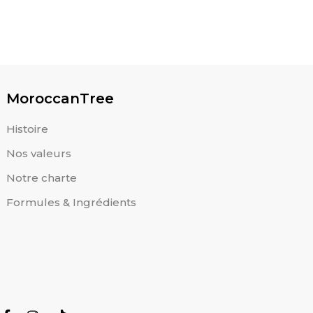
00.00
MAD
Lait démaquillant
180.00
MAD
MoroccanTree
Histoire
Nos valeurs
Notre charte
Formules & Ingrédients