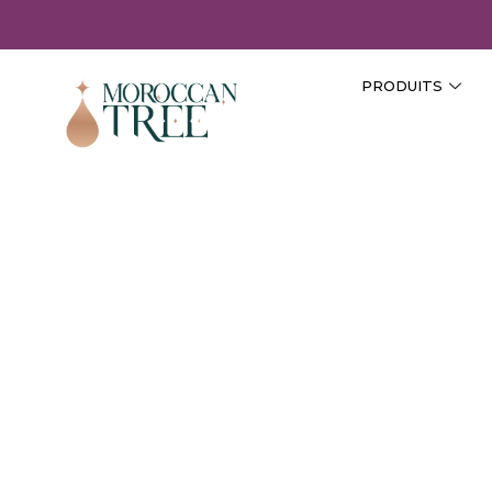
PRODUITS
-50%
Coffret Rêve de rose
600.00
MAD