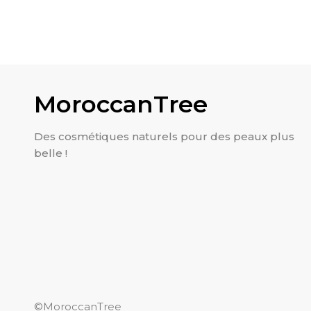
299.00
MAD
Masque hyd
MoroccanTree
Des cosmétiques naturels pour des peaux plus
belle !
©MoroccanTree