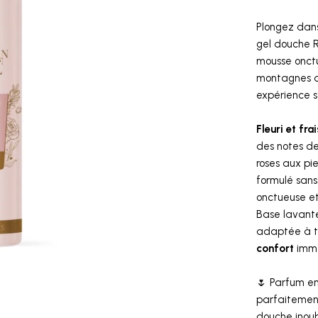
Plongez dans
gel douche R
mousse onctu
montagnes du
expérience s
Fleuri et frai
des notes d
roses aux pi
formulé sans
onctueuse et
Base lavante
adaptée à t
confort
immé
🌷
Parfum en
parfaitemen
douche inoub