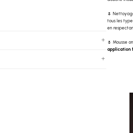
🌷
Nettoyage
tous les typ
en respectan
🌷
Mousse on
application 