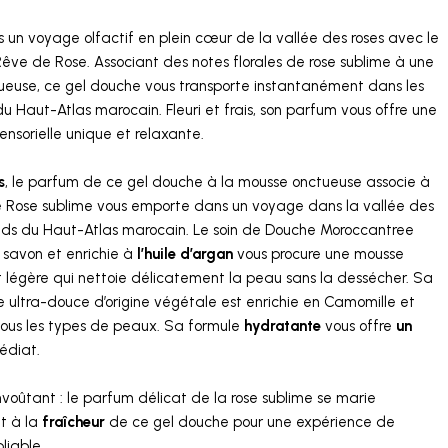
 un voyage olfactif en plein cœur de la vallée des roses avec le
êve de Rose. Associant des notes florales de rose sublime à une
euse, ce gel douche vous transporte instantanément dans les
 Haut-Atlas marocain. Fleuri et frais, son parfum vous offre une
ensorielle unique et relaxante.
s
, le parfum de ce gel douche à la mousse onctueuse associe à
e Rose sublime vous emporte dans un voyage dans la vallée des
eds du Haut-Atlas marocain. Le soin de Douche Moroccantree
 savon et enrichie à
l’huile d’argan
vous procure une mousse
 légère qui nettoie délicatement la peau sans la dessécher. Sa
 ultra-douce d’origine végétale est enrichie en Camomille et
ous les types de peaux. Sa formule
hydratante
vous offre
un
diat.
voûtant : le parfum délicat de la rose sublime se marie
t à la
fraîcheur
de ce gel douche pour une expérience de
liable.