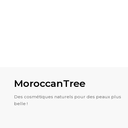
Lait Fondant Hydratant
120.00
MAD
Hareem d’orie
MoroccanTree
Des cosmétiques naturels pour des peaux plus
belle !