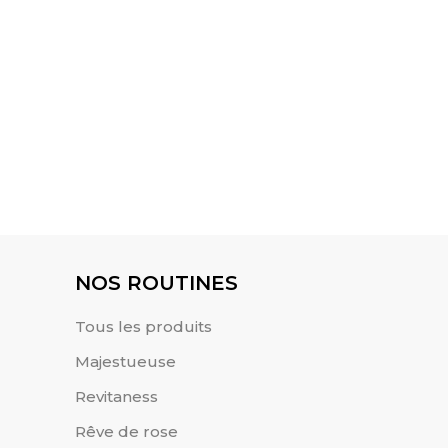
nt
90.00
MAD
Douceur d’argan
NOS ROUTINES
Tous les produits
Majestueuse
Revitaness
Rêve de rose