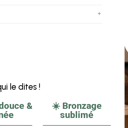
i le dites !
 douce &
☀️ Bronzage
inée
sublimé