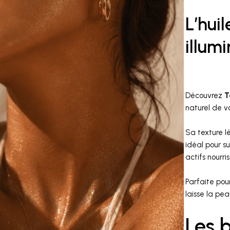
L’huil
illum
Découvrez
T
naturel de v
Sa texture lé
idéal pour s
actifs nourri
Parfaite pour
laisse la pe
Les 