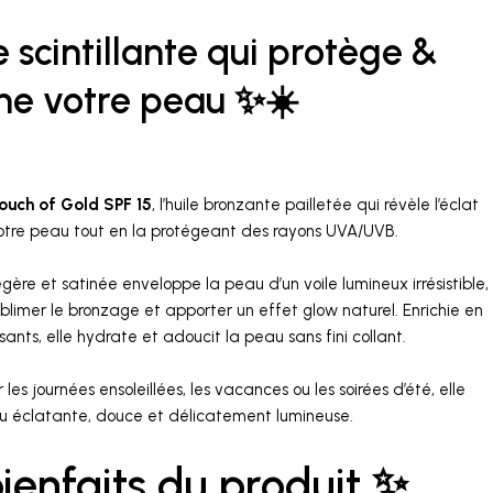
e scintillante qui protège &
ine votre peau ✨☀️
ouch of Gold SPF 15
, l’huile bronzante pailletée qui révèle l’éclat
otre peau tout en la protégeant des rayons UVA/UVB.
gère et satinée enveloppe la peau d’un voile lumineux irrésistible,
ublimer le bronzage et apporter un effet glow naturel. Enrichie en
ssants, elle hydrate et adoucit la peau sans fini collant.
 les journées ensoleillées, les vacances ou les soirées d’été, elle
au éclatante, douce et délicatement lumineuse.
bienfaits du produit ✨