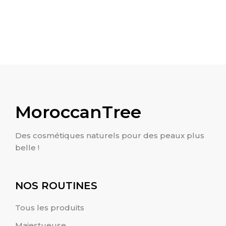
🌞 Pack Solaire Évasion – Protection &
299.00
MAD
Éclat Naturel
MoroccanTree
Des cosmétiques naturels pour des peaux plus
belle !
NOS ROUTINES
Tous les produits
Majestueuse